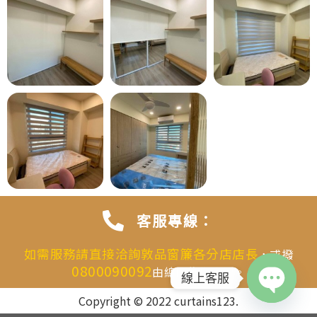
客服專線：
如需服務請直接洽詢敦品窗簾各分店店長
，或撥
0800090092
由總機為您分配。
線上客服
Copyright © 2022 curtains123.
OPEN