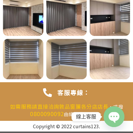
客服專線：
如需服務請直接洽詢敦品窗簾各分店店長
，或撥
0800090092
由總機為您分配。
線上客服
Copyright © 2022 curtains123.
OPEN