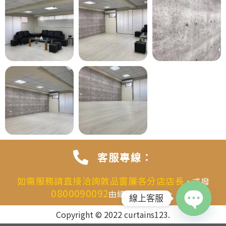
客服專線：
如需服務請直接洽詢敦品窗簾各分店店長
，或撥
0800090092
由總機為您分配。
線上客服
Copyright © 2022 curtains123.
OPEN