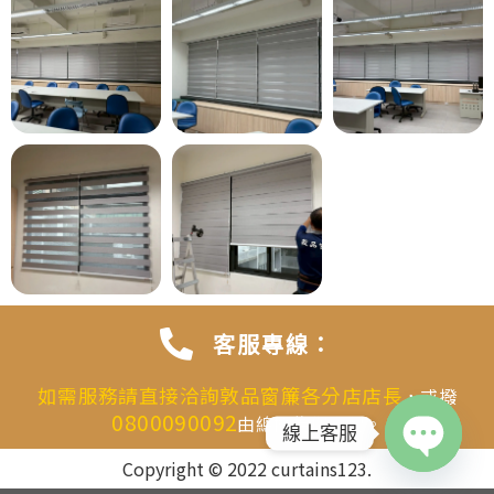
客服專線：
如需服務請直接洽詢敦品窗簾各分店店長
，或撥
0800090092
由總機為您分配。
線上客服
Copyright © 2022 curtains123.
OPEN