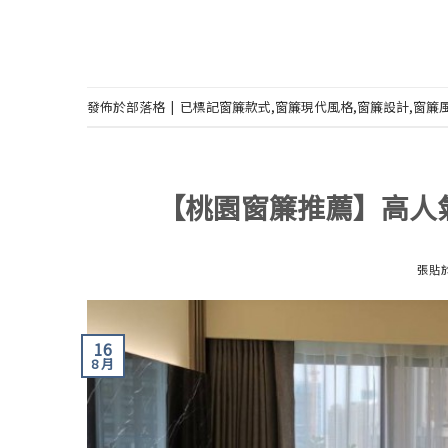
發佈於
部落格
|
已標記
窗簾款式
,
窗簾現代風格
,
窗簾設計
,
窗簾
【桃園窗簾推薦】高人
張貼
16
8 月