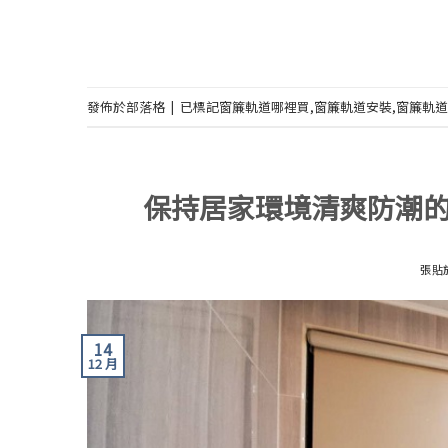
發佈於
部落格
|
已標記
窗簾軌道哪裡買
,
窗簾軌道安裝
,
窗簾軌道
保持居家環境清爽防潮的
張貼
14
12 月