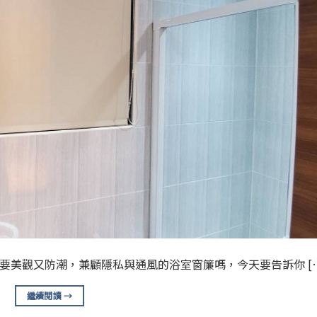
選？想要美觀又防潮，兼顧隱私與通風的浴室窗簾嗎，今天要告訴你 [
繼續閱讀
→