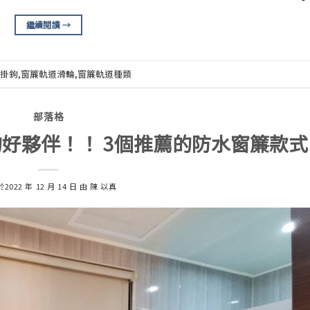
繼續閱讀
→
掛鉤
,
窗簾軌道滑輪
,
窗簾軌道種類
部落格
好夥伴！！ 3個推薦的防水窗簾款式
於
2022 年 12 月 14 日
由
陳 以真