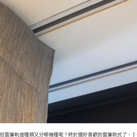
窗簾，但窗簾軌道種類又分哪幾種呢？終於選好喜歡的窗簾款式了， [