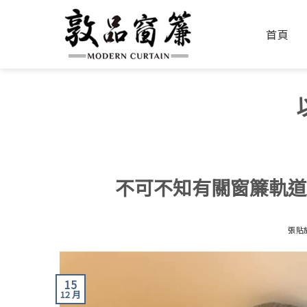
首頁
不可不知有關窗簾軌
張貼
15
12 月